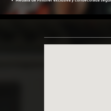
Medalla de Finisher exclusiva y condecorada segú