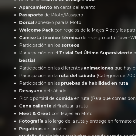
Aparcamiento
en cerca del evento
Pasaporte
de Piloto/Pasajero
Dorsal
adhesivo para la Moto
Welcome Pack
con regalos de la Majes Ride y los pat
Camiseta técnico-térmica
de manga corta PowerWhe
Participación en los
sorteos
Participación en el
Trivial Del Último Superviviente
p
bestial
Participación en las diferentes
animaciones
que hay en
Participación en la
ruta del sábado
(Categoría de 700
Participación en las
pruebas de habilidad en ruta
Desayuno
del sábado
Picnic portátil de
comida
en ruta (Para que comas dond
Cena caliente
al finalizar la ruta
Meet & Greet
con Majes en Moto
Fotografía
a lo largo de la ruta y entrega en formato di
Pegatinas
de Finisher