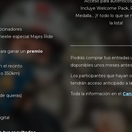
Acceso para auténticos
Incluye Welcome Pack, P
Medalla... ¡Y todo lo que s
la lista!
rocinadores
elie especial Majes Ride
ara ganar un
premio
Podrás comprar tus entradas u
disponibles unos meses antes
 el recinto
 o 350km)
Los participantes que hayan o
tendrán acceso anticipado a la
Toda la información en el
Cana
e quieras)
gital