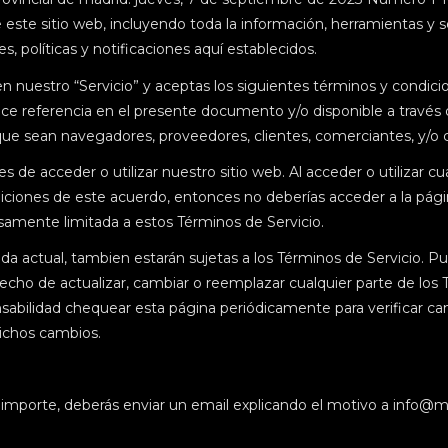
te sitio web, incluyendo toda la información, herramientas y servi
, políticas y notificaciones aquí establecidos.
 en nuestro “Servicio” y aceptas los siguientes términos y condici
hace referencia en el presente documento y/o disponible a través 
ios que sean navegadores, proveedores, clientes, comerciantes, y/o
de acceder o utilizar nuestro sitio web. Al acceder o utilizar cu
iciones de este acuerdo, entonces no deberías acceder a la página
esamente limitada a estos Términos de Servicio.
a actual, tambien estarán sujetas a los Términos de Servicio. Pue
ho de actualizar, cambiar o reemplazar cualquier parte de los T
nsabilidad chequear esta página periódicamente para verificar ca
dichos cambios.
l importe, deberás enviar un email explicando el motivo a info@m