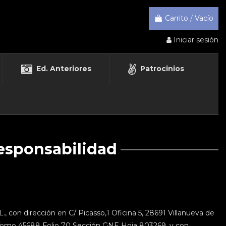
Carrito
/
Vacío
Iniciar sesión
Ed. Anteriores
Patrocinios
esponsabilidad
.L., con dirección en C/ Picasso,1 Oficina 5, 28691 Villanueva de
1 Tomo 45688 Folio 70 Sección GNE Hoja 803269. y con