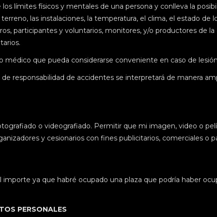
os límites físicos y mentales de una persona y conlleva la posibi
erreno, las instalaciones, la temperatura, el clima, el estado de los
tros, participantes y voluntarios, monitores, y/o productores de la
tarios.
to médico que pueda considerarse conveniente en caso de lesión
n de responsabilidad de accidentes se interpretará de manera am
ografiado o videografiado. Permitir que mi imagen, video o pelíc
ganizadores y cesionarios con fines publicitarios, comerciales o pa
del importe ya que habré ocupado una plaza que podría haber oc
ATOS PERSONALES