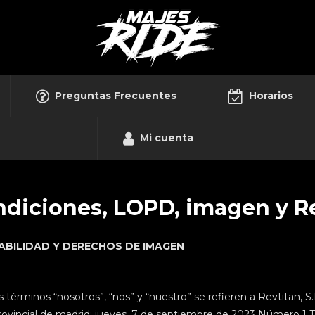
Preguntas Frecuentes
Horarios
Mi cuenta
ndiciones, LOPD, imagen y R
ABILIDAD Y DERECHOS DE IMAGEN
os términos “nosotros”, “nos” y “nuestro” se refieren a Revtitan, S
 provincial de madrid: jueves, 7 de septiembre de 2023 Número 