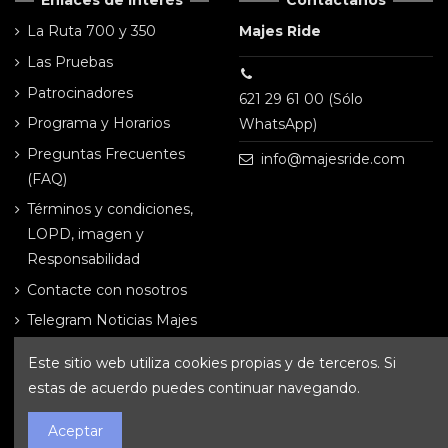
Enlaces de Interés
Contáctanos
La Ruta 700 y 350
Majes Ride
Las Pruebas
Patrocinadores
621 29 61 00 (Sólo
Programa y Horarios
WhatsApp)
Preguntas Frecuentes
info@majesride.com
(FAQ)
Términos y condiciones,
LOPD, imagen y
Responsabilidad
Contacte con nosotros
Telegram Noticias Majes
Ride
Este sitio web utiliza cookies propias y de terceros. Si
Follow us
estas de acuerdo puedes continuar navegando.
Aceptar